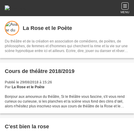
MENU
La Rose et le Poète
Du théâtre et de la création en association de comédiens, de poètes, de
philosophes, de femmes et d'hommes qui cherchent la rime et la vie sur une
scène hypnotique entre ici et ailleurs. Ecrire, dire, jouer ou danser et rêver
des comédies de la vie. Improvisations, exercices de théâtre, dictions,
aisance, audace et humanité à la Molières.
Cours de théâtre 2018/2019
Publié le 29/08/2018 à 15:26
Par
La Rose et le Poète
Bonjour aux amoureux du théâtre, Si le théâtre vous fascine, s'il vous rend
curieux ou curieuse, si les planches et la scène vous fond des clins d’œil,
alors n'hésitez plus inscrivez-vous aux cours de théâtre de la Rose et le
Poète . L’atelier théâtre...
C'est bien la rose