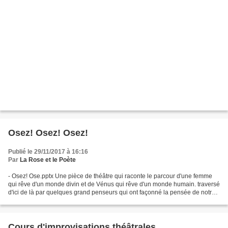
Osez! Osez! Osez!
Publié le 29/11/2017 à 16:16
Par
La Rose et le Poète
- Osez! Ose.pptx Une pièce de théâtre qui raconte le parcour d'une femme
qui rêve d'un monde divin et de Vénus qui rêve d'un monde humain. traversé
d'ici de là par quelques grand penseurs qui ont façonné la pensée de notre
humanité. Nous vous attendons...
Cours d'improvisations théâtrales