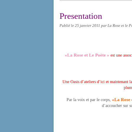
Presentation
Publié le
25 janvier 2011
par La Rose et le P
«La Rose et Le Poète »
est une asso
Une Oasis d’ateliers d’ici et maintenant la
plume
«La Rose 
Par la voix et par le corps,
d’accoucher sur sc