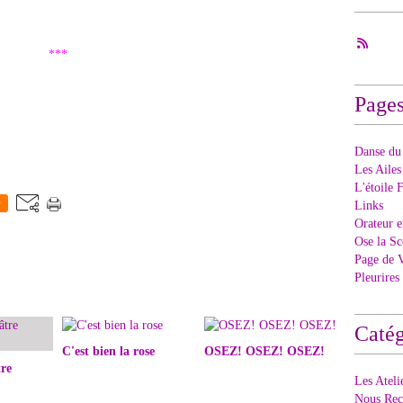
***
Page
Danse du
Les Ailes
L'étoile F
0
Links
Orateur e
Ose la Sc
Page de 
Pleurires
Catég
C'est bien la rose
OSEZ! OSEZ! OSEZ!
re
Les Ateli
Nous Rec