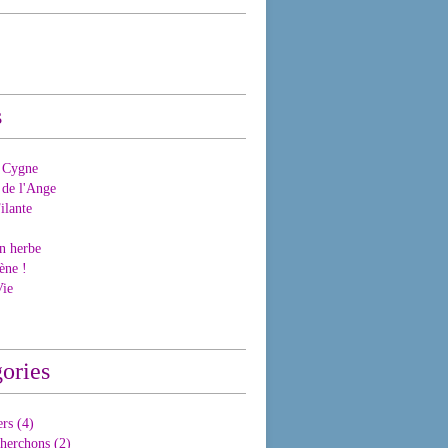
s
 Cygne
 de l'Ange
ilante
n herbe
ène !
Vie
ories
ers
(4)
herchons
(2)