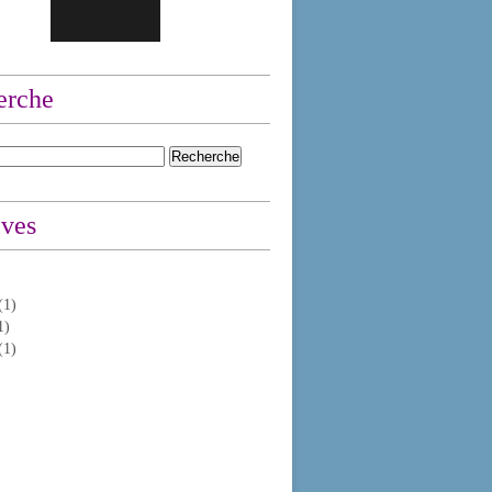
erche
ives
(1)
1)
(1)