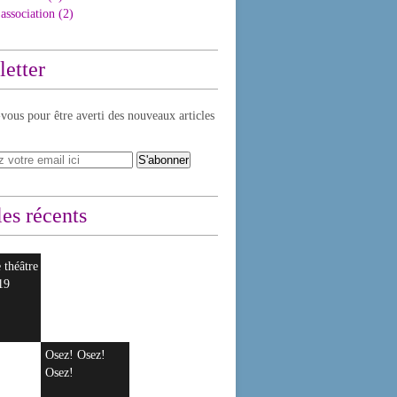
association
(2)
etter
ous pour être averti des nouveaux articles
les récents
 théâtre
19
Osez! Osez!
Osez!