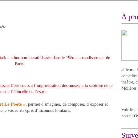
À pr
oète
ciation a but non lucratif basée dans le 19ème arrondissement de
Paris.
ailleurs. 
comédies 
théâtre, 
issant libre cours à l’improvisation des muses, à la subtilité de la
Molières.
 et à l’étincelle de l’esprit.
,
et Le Poète »
permet d’imaginer, de composer, d’exposer et
Voir le p
ène vos écrits épris d’inconnus lointains.
portail O
Suiv